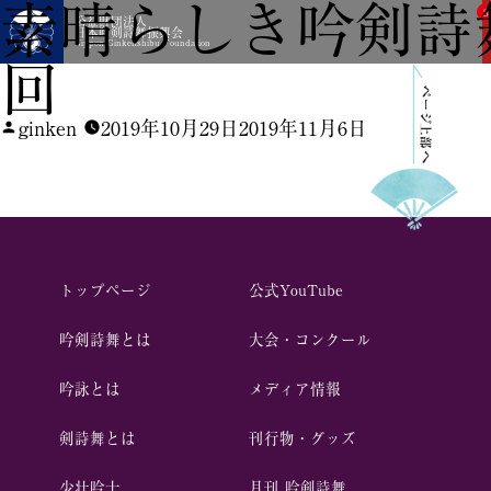
素晴らしき吟剣詩舞
8
公益財団法人
日本吟剣詩舞振興会
Nippon Ginkenshibu Foundation
回
投
ginken
2019年10月29日
2019年11月6日
稿
者:
トップページ
公式YouTube
吟剣詩舞とは
⼤会・コンクール
吟詠とは
メディア情報
剣詩舞とは
刊行物・グッズ
少壮吟⼠
⽉刊 吟剣詩舞