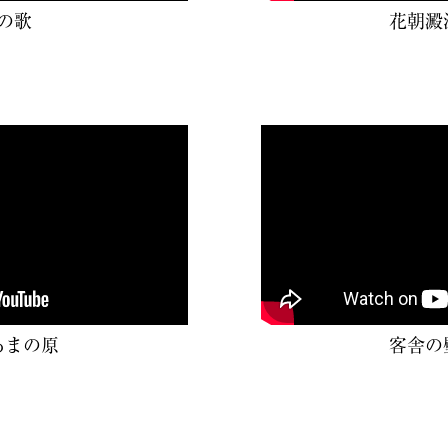
の歌
花朝澱
あまの原
客舎の