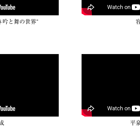
き吟と舞の世界”
成
平