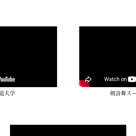
道大学
剣詩舞ス