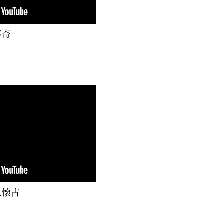
容奇
泉懐古