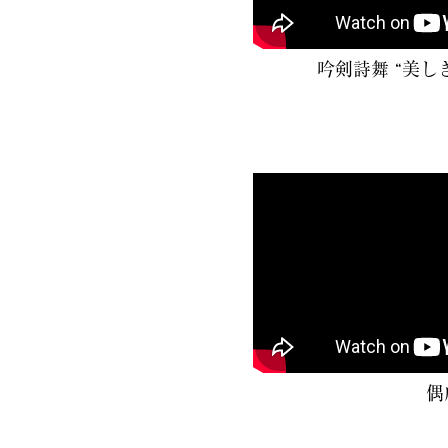
吟剣詩舞 “美し
偶