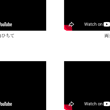
袖ひちて
両