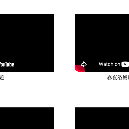
題
春夜洛城