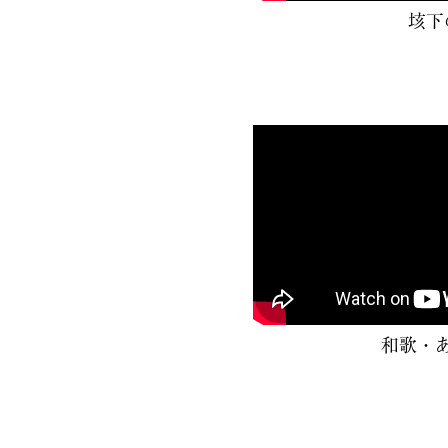
垓下
和歌・