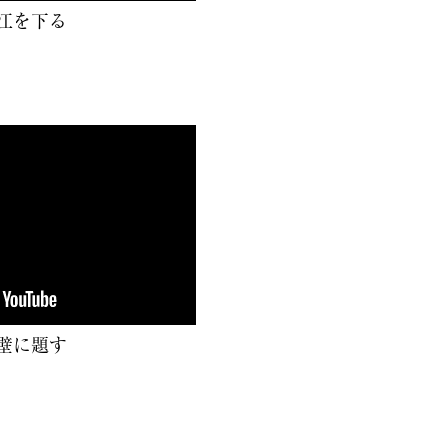
江を下る
壁に題す