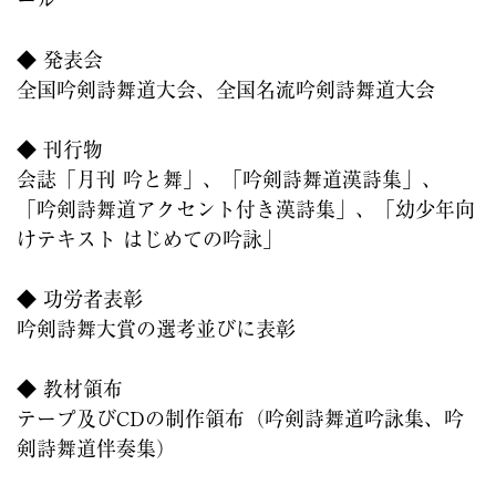
◆ 発表会
全国吟剣詩舞道大会、全国名流吟剣詩舞道大会
◆ 刊行物
会誌「月刊 吟と舞」、「吟剣詩舞道漢詩集」、
「吟剣詩舞道アクセント付き漢詩集」、「幼少年向
けテキスト はじめての吟詠」
◆ 功労者表彰
吟剣詩舞大賞の選考並びに表彰
◆ 教材領布
テープ及びCDの制作領布（吟剣詩舞道吟詠集、吟
剣詩舞道伴奏集）