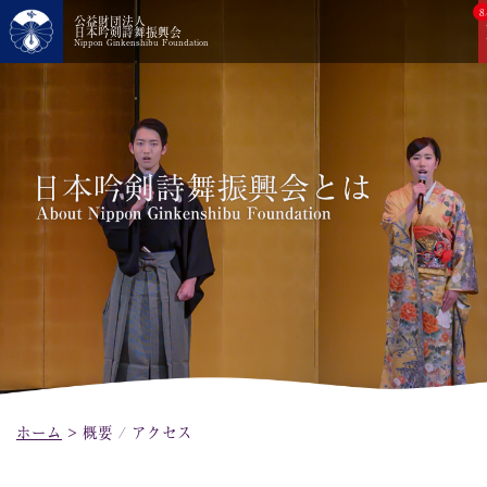
8
公益財団法人
日本吟剣詩舞振興会
Nippon Ginkenshibu Foundation
ホーム
>
概要 / アクセス