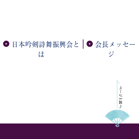
日本吟剣詩舞振興会と
会⻑メッセー
は
ジ