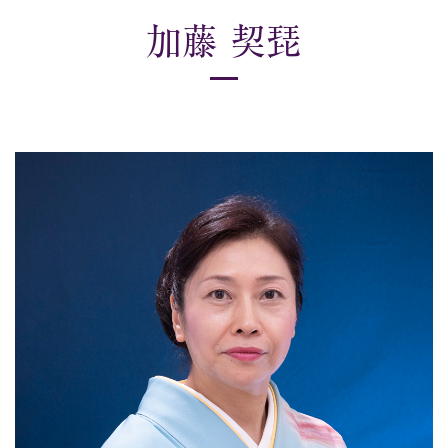
加藤 契琵