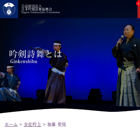
8
公益財団法人
日本吟剣詩舞振興会
Nippon Ginkenshibu Foundation
ホーム
>
少壮吟士
>
加藤 契琵