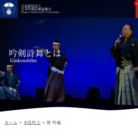
8
公益財団法人
日本吟剣詩舞振興会
Nippon Ginkenshibu Foundation
ホーム
>
少壮吟士
>
巽 吟城