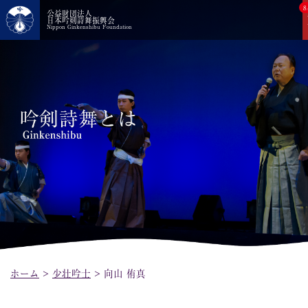
8
公益財団法人
日本吟剣詩舞振興会
Nippon Ginkenshibu Foundation
ホーム
>
少壮吟士
>
向山 侑真