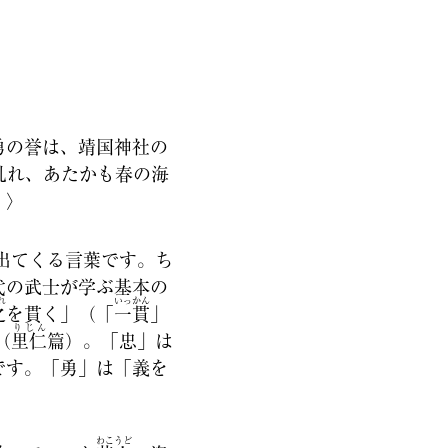
勇の誉は、靖国神社の
乱れ、あたかも春の海
。〉
出てくる言葉です。ち
代の武士が学ぶ基本の
れ
いっかん
之
を貫く」（「
一貫
」
りじん
（
里仁
篇）。「忠」は
です。「勇」は「義を
わこうど