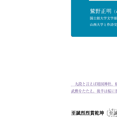
九段と言えば靖国神社、桜
武勲をたたえ、後半は桜に
しせい
至誠烈烈貫乾坤
［
至
ちゅう