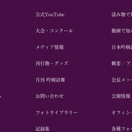
公式YouTube
読み物で
⼤会・コンクール
動画で知
メディア情報
⽇本吟剣
刊行物・グッズ
概要 / 
⽉刊 吟剣詩舞
会⻑メッ
ム
お問い合わせ
公開情報
フォトライブラリー
オフィシ
記録集
各種フォ