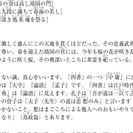
勇
の
誉
は
高
し
靖国
の
門
］
くだん
み
はるうみ
ごと
は
九段
に
満
ちて
春海
の
若
し］
んふか
ところえいこん
まつ
雲深
き
処英魂
を
祭
る］
激しく盛んにこの天地を貫くほどだった。その忠義武
やしろ
て尊い。春を迎えた靖国の
社
には、今年も桜の花が咲き
まつ
のように咲く桜、その奥深いところに英霊を
祀
っている
ししょ
ちゅうよう
ない誠、真心をいいます。「
四書
」の一つ『
中庸
』に
つは『大学』『論語』『孟子』です。「四書」は江戸時
いつもっ
こ
「勇」は『論語』に見えます。孔子は「吾が道は
一以
て
そうし
ちゅうじょ
子の
曽子
は「夫子（先生）の道は
忠恕
のみ」と言います
むかないこと、恕はまごころによる他人へのおもいやり
いせい
きなり」（
為政
篇）とあります。