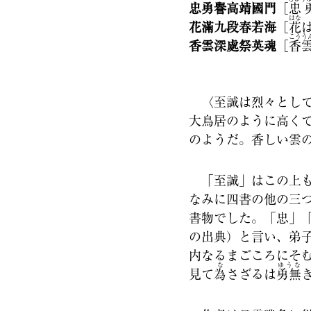
忠勇譽高靖國門
［
忠
はな
花滿九段春若海
［
花
こうう
香雲深處祭英魂
［
香
〈至誠は烈々として
大鳥居のように高く
のようだ。香しい雲
「至誠」はこの上も
なみに四書の他の三
書物でした。「忠」
の出典）と言い、弟
内なるまごころにそ
な
ゆうな
見て
為
さざるは
勇無