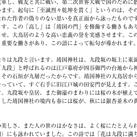
軍し、戦友と共に戦い、第二次世界大戦で国のために
います。起句に「至誠烈々乾坤を貫く」というのは、そ
たれた作者の偽りのない思いを真正面から詠ったもので
ます。この「高し」は「靖国の門」を修飾する働きもあ
させ、大鳥居のような高い忠義の誉を実感させます。こ
も重要な働きがあり、この語によって転句が導かれます
りは九段と言います。靖国神社は、九段坂の坂上に東
「九段」と呼ばれるのは江戸幕府が四谷御門の台地から
、その石垣が九層だったからです。靖国神社の大鳥居か
なっていて、すぐ右手に旧江戸城の田安門が見えます。
す。九段坂や皇居、また御濠のまわりには桜の木が植え
とした靖国神社の境内も春には桜が、秋には銀杏並木の
美しさ、また人の世のはかなさは、よく桜にたとえら
回）にも詠われていました。この詩では「花は九段に満