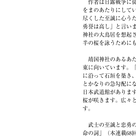
作者は日露戦争に従
をまのあたりにして
尽くした至誠に心う
勇誉は高し」と言い
神社の大鳥居を想起
半の桜を詠うために
靖国神社のあるあた
東に向いています。
に沿って石垣を築き
とかなりの急勾配に
日本武道館がありま
桜が咲きます。広々
す。
武士の至誠と忠勇の
命の詞」（本連載68