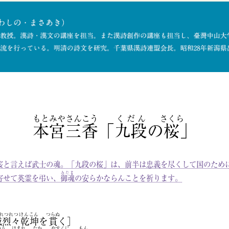
もとみやさんこう
くだん
さくら
本宮三香
「
九段
の
桜
」
と言えば武士の魂。「九段の桜」は、前半は忠義を尽くして国のため
みたま
寄せて英霊を弔い、
御魂
の安らかならんことを祈ります。
れつれつけんこん
つらぬ
誠烈々乾坤
を
貫
く］
ゆう
ほまれ
たか
やすくに
もん