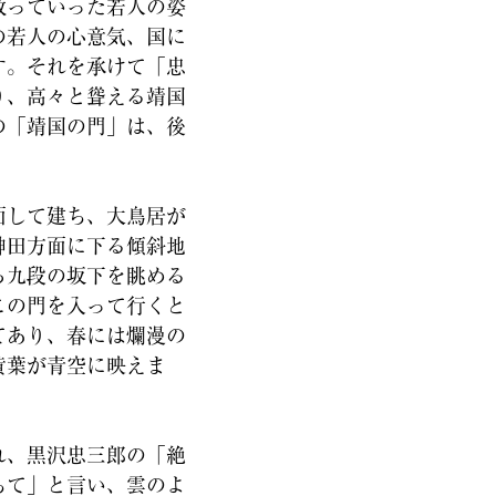
散っていった
若人
の姿
の若人の心意気、国に
す。それを承けて「忠
り、高々と聳える靖国
の「靖国の門」は、後
。
面して建ち、大鳥居が
神田方面に下る傾斜地
ら九段の坂下を眺める
この門を入って行くと
てあり、春には爛漫の
黄葉が青空に映えま
れ、黒沢忠三郎の「絶
ちて」と言い、雲のよ