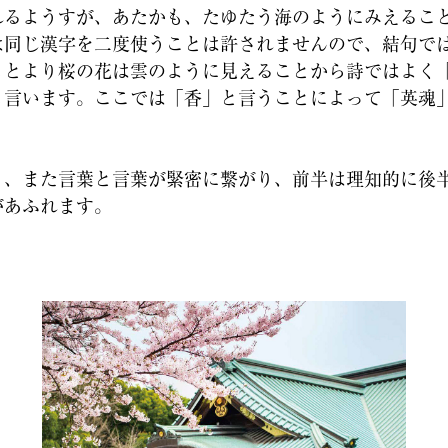
れるようすが、あたかも、たゆたう海のようにみえるこ
は同じ漢字を二度使うことは許されませんので、結句で
もとより桜の花は雲のように見えることから詩ではよく
も言います。ここでは「香」と言うことによって「英魂
。
、また言葉と言葉が緊密に繋がり、前半は理知的に後
があふれます。