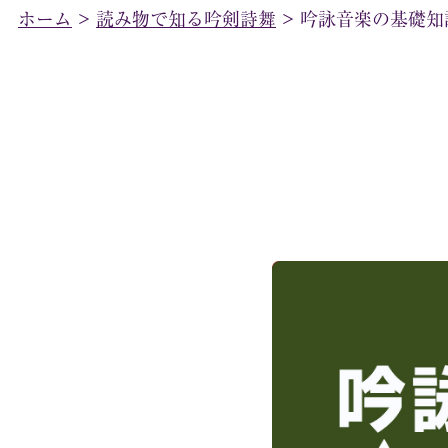
ホーム
>
読み物で知る吟剣詩舞
>
吟詠音楽の基礎知識 