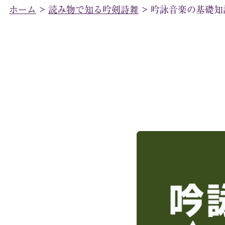
ホーム
>
読み物で知る吟剣詩舞
>
吟詠音楽の基礎知識 