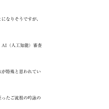
とになりそうですが、
AI（人工知能）審査
詠が特殊と思われてい
至ったご流祖の吟詠の
？