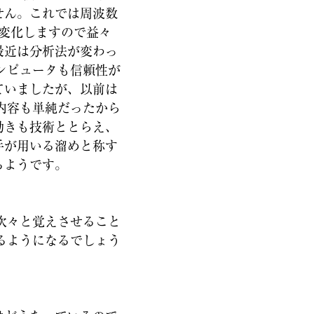
せん。これでは周波数
変化しますので益々
最近は分析法が変わっ
ンピュータも信頼性が
ていましたが、以前は
内容も単純だったから
動きも技術ととらえ、
手が用いる溜めと称す
るようです。
次々と覚えさせること
るようになるでしょう