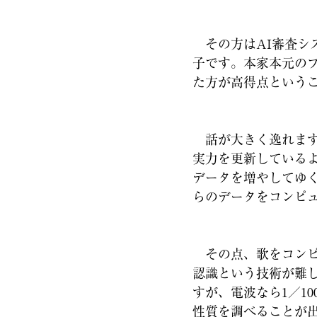
その方はAI審査シ
子です。本家本元の
た方が高得点という
話が大きく逸れます
実力を更新している
データを増やしてゆ
らのデータをコンピ
その点、歌をコンピ
認識という技術が難
すが、電波なら1／1
性質を調べることが出