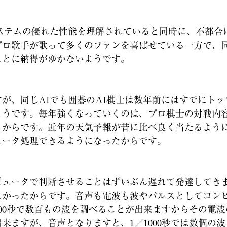
ステムの優れた性能を理解されていると同時に、不都合
プロ歌手が歌って多くのファンを喜ばせている一方で、
ことに納得がゆかないようです。
が、同じAIでも囲碁のAI棋士は数年前にはすでにトッ
ようです。毎年強くなっていくのは、プロ棋士の対戦内
くからです。近年の天気予報が昔に比べ良く当たるよう
ュータ処理できるようになったからです。
ュータで判断させることはずいぶん遅れて発達してき
しかったからです。音声も電波も波やパルスとしてコン
000秒で数百もの波を調べることが出来ますからその電
来ますが、音声となりますと、1／1000秒では数個の