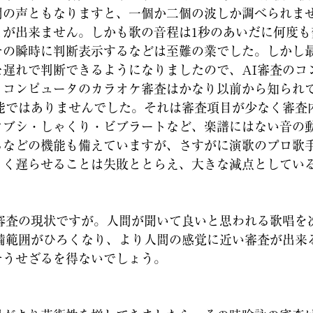
間の声ともなりますと、一個か二個の波しか調べられま
とが出来ません。しかも歌の音程は1秒のあいだに何度も
その瞬時に判断表示するなどは至難の業でした。しかし
な遅れで判断できるようになりましたので、AI審査のコ
。コンピュータのカラオケ審査はかなり以前から知られ
性能ではありませんでした。それは審査項目が少なく審査
コブシ・しゃくり・ビブラートなど、楽譜にはない音の
るなどの機能も備えていますが、さすがに演歌のプロ歌
きく遅らせることは失敗ととらえ、大きな減点としてい
審査の現状ですが。人間が聞いて良いと思われる歌唱を
守備範囲がひろくなり、より人間の感覚に近い審査が出来
そうせざるを得ないでしょう。