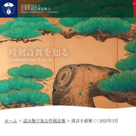
8
公益財団法人
日本吟剣詩舞振興会
Nippon Ginkenshibu Foundation
ホーム
>
読み物で知る吟剣詩舞
>
漢詩を紐解く! 2025年3月