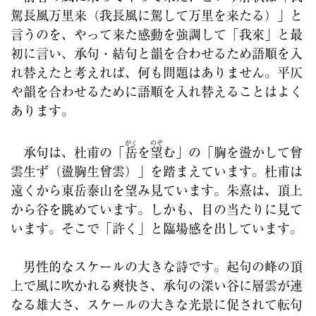
駕長風万里来（我長風に駕して万里を来たる）」と
言うのを、やって来た感動を強調して「我來」と最
初に言い、承句・結句と韻を合わせるため語順を入
れ替えたと考えれば、何も問題はありません。平仄
や韻を合わせるために語順を入れ替えることはよく
あります。
がく
のぞ
承句は、杜甫の「
岳
を
望
む」の「胸を盪かして曾
雲生ず（盪胸生曾雲）」を踏まえています。杜甫は
遠くから東岳泰山を望み見ています。朱熹は、頂上
から谷を眺めています。しかも、目の当たりに見て
います。そこで「許く」と臨場感を出しています。
男性的なスケールの大きな詩です。起句の峰の頂
上で風に吹かれる爽快さ、承句の深い谷に層雲が連
なる雄大さ、スケールの大きな光景に促されて転句