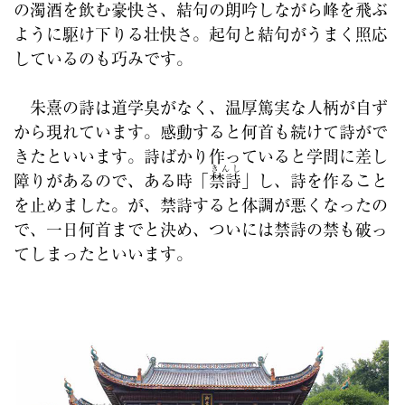
の濁酒を飲む豪快さ、結句の朗吟しながら峰を飛ぶ
ように駆け下りる壮快さ。起句と結句がうまく照応
しているのも巧みです。
朱熹の詩は道学臭がなく、温厚篤実な人柄が自ず
から現れています。感動すると何首も続けて詩がで
きたといいます。詩ばかり作っていると学問に差し
きんし
障りがあるので、ある時「
禁詩
」し、詩を作ること
を止めました。が、禁詩すると体調が悪くなったの
で、一日何首までと決め、ついには禁詩の禁も破っ
てしまったといいます。