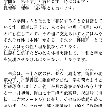
学問を「朱子学」と言います。時には
道学
・
せいりがく
りがく
ていしゅがく
性理学
・
理学
・
程朱学
とも言います。
この学問は人と社会を平和にすることを目指して
います。簡単に言うと、人は宇宙の理（道理）のも
とに存在していて、その理に支えられて人にはみな
せいそくり
それぞれ性（本性）がある、それを「
性即理
」と言
う、人はその性と理を損なうことなく、
じんぎれいちしんこう
仁義礼知信孝
などの徳を体得実践して、平和と幸せ
を実現させなければならない、となります。
ちょうさ
こうざん
朱熹は、三十八歳の秋、
長沙
（湖南省）
衡山
の北
もと
がくろくしょいん
麓の
下
、
岳麓書院
に張南軒を訪ね、学を窮めようと
せっさたくま
切磋琢磨
しました。約二か月の滞在が終わろうとす
る十一月初旬、衡山七十二峰の最高峰、祝融峰（海
抜一二六六メートル）に登り、その時の感動を詩に
詠いました。それが「醉下祝融峰」（酔うて祝融峰