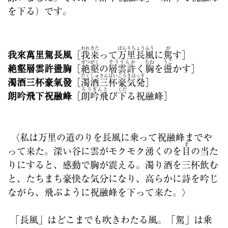
を下る）です。
われきた
ばんりちょうふう
が
我來萬里駕長風
［
我来
って
万里長風
に
駕
す］
ぜつがく
そううんか
むね
うご
絶壑層雲許盪胸
［
絶壑
の
層雲許
く
胸
を
盪
かす］
だくしゅさんばいごうきはっす
濁酒三杯豪氣發
［
濁酒三杯豪気発
］
ろうぎんと
くだ
朗吟飛下祝融峰
［
朗吟飛
び
下
る祝融峰］
〈私は万里の道のりを長風に乗って祝融峰までや
ま
って来た。深い谷に雲がモクモク湧くのを
目
の当た
りにすると、感動で胸が震える。濁り酒を三杯飲む
と、たちまち豪快な気分になり、高らかに詩を吟じ
ながら、飛ぶように祝融峰を下って来た。〉
「長風」はどこまでも吹きわたる風。「駕」は乗