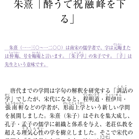
朱熹
「
酔
うて
祝融峰
を
下
る」
げんかい
朱熹（一一三〇～一二〇〇）は南宋の儒学者で、字は
元晦
また
ちゅうかい
かいあん
しゅしがく
し
は
仲晦
、号を
晦庵
と言います。「
朱子学
」の朱子です。「
子
」は
先生という意味です。
くんこ
唐代までの学問は字句の解釈を研究する「
訓詁
の
がく
ていめいどう
ていいせん
学
」でしたが、宋代になると、
程明道
・
程伊川
・
ちょうなんけん
けいじじょうがく
張南軒
などの学者が、
形而上学
という新しい学問
を展開しました。朱熹（朱子）はそれを集大成し、
孔子・孟子の儒学に組織と体系を与え、老荘仏教を
りきしんせい
超える
理気心性
の学を樹立しました。そこで宋代の
どうがく