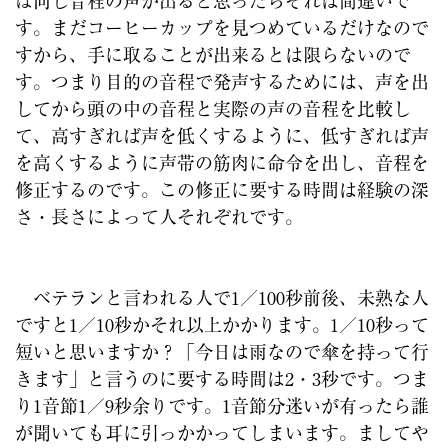
ば同じ音程の声が出ると思ったらそれは間違いで
す。まだコーヒーカップを見つめているだけなので
すから、手に取ることが出来るとは限らないので
す。つまり目的の音程で発声するためには、声を出
してから頭の中の音程と実際の声の音程を比較し
て、高すぎれば声を低くするように、低すぎれば声
を高くするように声帯の筋肉に命令を出し、音程を
修正するのです。この修正に要する時間は経験の深
さ・長さによって人それぞれです。
ベテランと言われる人で1／100秒前後、未熟な人
ですと1／10秒かそれ以上かかります。1／10秒って
短いと思いますか？「今日は雨なので傘を持って行
きます」と言うのに要する時間は2・3秒です。つま
り1音節1／9秒余りです。1音節分迷いが有ったら誰
が聞いても耳に引っかかってしまいます。ましてや