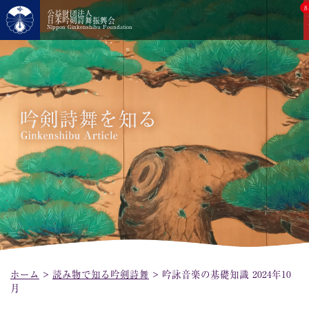
8
公益財団法人
日本吟剣詩舞振興会
Nippon Ginkenshibu Foundation
ホーム
>
読み物で知る吟剣詩舞
>
吟詠音楽の基礎知識 2024年10
月