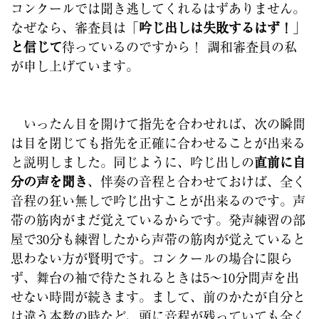
コンクールでは聞き逃してくれるはずありません。
なぜなら、審査員は「
吟じ出しは失敗するはず！
」
と信じて
待っているのですから！ 調和審査員の私
が申し上げています。
いったん目を開けて指先を合わせれば、次の瞬間
は目を閉じても指先を正確に合わせることが出来る
と説明しました。同じように、吟じ出しの
直前に自
分の声を聞き
、伴奏の音程と合わせておけば、全く
音程の狂い無しで吟じ出すことが出来るのです。声
帯の筋肉がまだ覚えているからです。発声練習の部
屋で30分も練習したから声帯の筋肉が覚えていると
思わない方が賢明です。コンクールの場合に限ら
ず、舞台の袖で待たされるときは5〜10分間声を出
せない時間が続きます。まして、前のかたが自分と
は違う本数の時など、頭に音程が残っていても全く