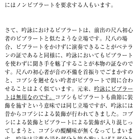
にはノンビブラートを要求する人もいます。
さて、吟詠におけるビブラートは、前出の尺八初心
者のビブラートと似たような立場です。尺八の場
合、ビブラートをかけずに演奏できることがベテラ
ンの証であると同様に、吟詠においてもビブラート
を使わずに聞き手を魅了することが本物の証なので
す。尺八の初心者が音の不備を首振りでごまかすの
と、コブシを廻せない吟者がビブラートで間に合わ
せることはよく似ています。元来、
吟詠にビブラー
トは無用なのです。
コブシもビブラートも曲節に装
飾を施すという意味では同じ立場ですが、吟詠には
昔からコブシによる装飾が行われてきました。コブ
シによる装飾とビブラートによる装飾が入り混じっ
てしまうと、コブシの醍醐味が無くなってしまいま
す。吟詠は言葉を読む部分と節を歌い上げる部分と