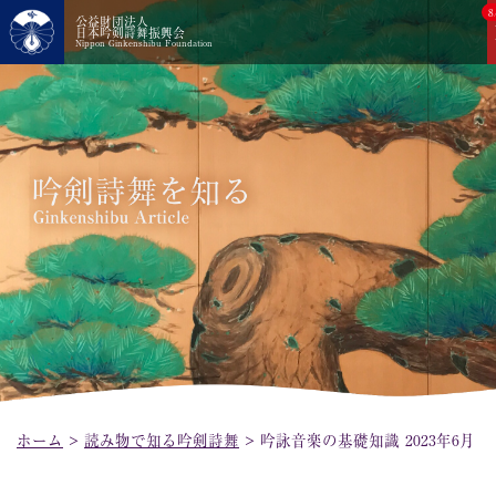
8
公益財団法人
日本吟剣詩舞振興会
Nippon Ginkenshibu Foundation
ホーム
>
読み物で知る吟剣詩舞
>
吟詠音楽の基礎知識 2023年6月