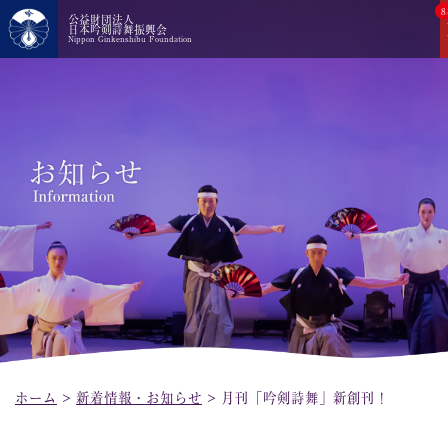
8
公益財団法人
日本吟剣詩舞振興会
Nippon Ginkenshibu Foundation
ホーム
>
新着情報・お知らせ
>
月刊「吟剣詩舞」新創刊！