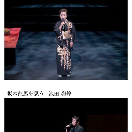
｢坂本龍馬を思う｣ 池田 嶺煌