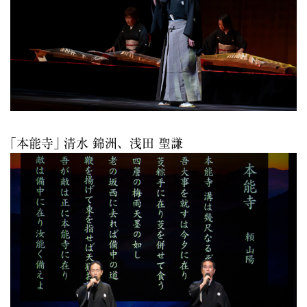
｢本能寺｣ 清水 錦洲、浅田 聖謙