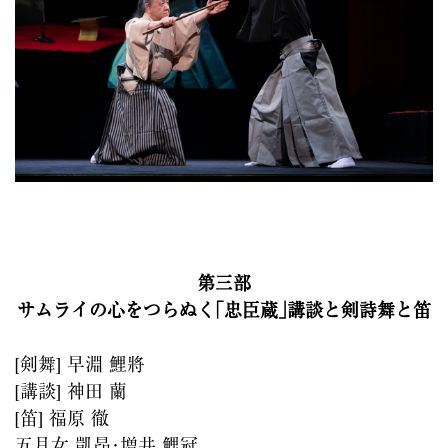
第三部
サムライの心をつらぬく｢忠臣蔵｣講談と剣詩舞と笛
[剣舞] 早淵 鯉將
[講談] 神田 蘭
[笛] 福原 徹
五月女 凱昂･増井 鯉冠