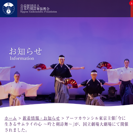
8
公益財団法人
日本吟剣詩舞振興会
Nippon Ginkenshibu Foundation
ホーム
>
新着情報・お知らせ
>
アーツカウンシル東京主催｢今に
生きるサムライの心 〜吟と剣詩舞〜｣が、国立劇場大劇場にて開催
されました。