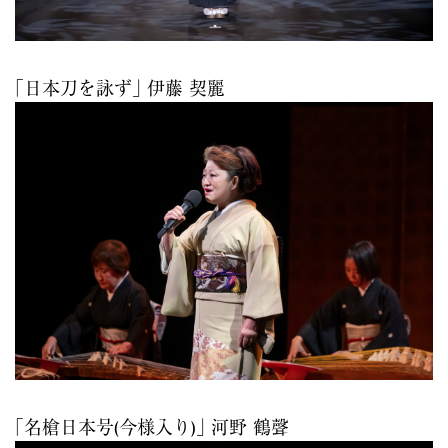
｢日本刀を詠ず｣ 伊藤 契麗
｢名槍日本号(今様入り)｣ 河野 鶴聲