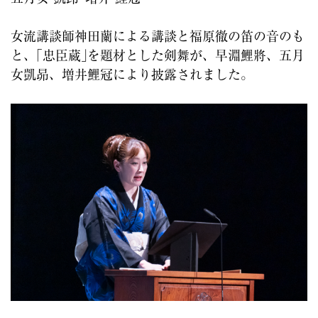
女流講談師神田蘭による講談と福原徹の笛の音のも
と、｢忠臣蔵｣を題材とした剣舞が、早淵鯉將、五月
女凱昴、増井鯉冠により披露されました。