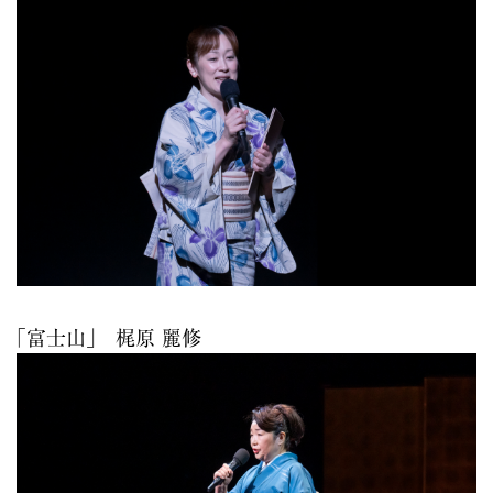
｢富士山｣ 梶原 麗修