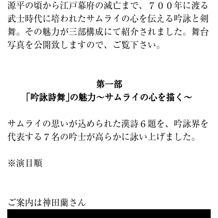
源平の頃から江戸幕府の滅亡まで、７００年に渡る
武士時代に培われたサムライの心を伝える吟詠と剣
舞。その魅力が三部構成にて紹介されました。舞台
写真を公開致しますので、ご覧下さい。
第一部
｢吟詠詩舞｣の魅力～サムライの心を描く～
サムライの思いが込められた漢詩６題を、吟詠界を
代表する７名の吟士が高らかに詠い上げました。
※演目順
ご案内は神田蘭さん