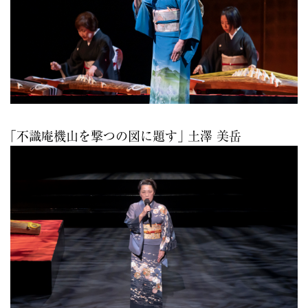
｢不識庵機山を撃つの図に題す｣ 土澤 美岳