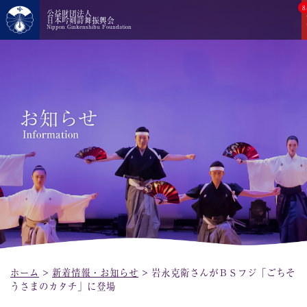
8
公益財団法人
日本吟剣詩舞振興会
Nippon Ginkenshibu Foundation
ホーム
>
新着情報・お知らせ
>
岩永克衛さんがＢＳフジ「ごちそ
うさまのカタチ」に登場