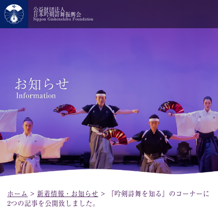
公益財団法人
日本吟剣詩舞振興会
Nippon Ginkenshibu Foundation
ホーム
>
新着情報・お知らせ
>
『吟剣詩舞を知る』のコーナーに
2つの記事を公開致しました。