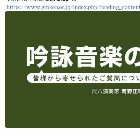
 https://www.ginken.or.jp/index.php/reading_conten