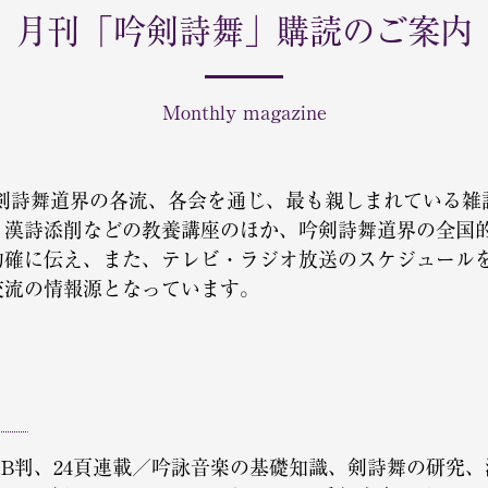
月刊「吟剣詩舞」購読のご案内
Monthly magazine
吟剣詩舞道界の各流、各会を通じ、最も親しまれている雑
、漢詩添削などの教養講座のほか、吟剣詩舞道界の全国
的確に伝え、また、テレビ・ラジオ放送のスケジュール
交流の情報源となっています。
B判、24頁連載／吟詠音楽の基礎知識、剣詩舞の研究