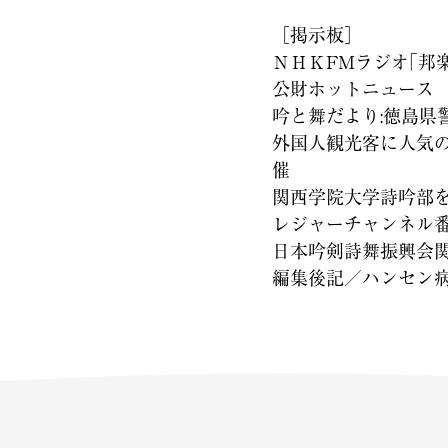
［掲示板］
ＮＨＫFMラジオ｢邦
公財ホットニュース
吟と舞だより:徳島県
外国人観光客に人気の
催
関西学院大学詩吟部
レジャーチャンネル番
日本吟剣詩舞振興会
編集後記／ハンセン