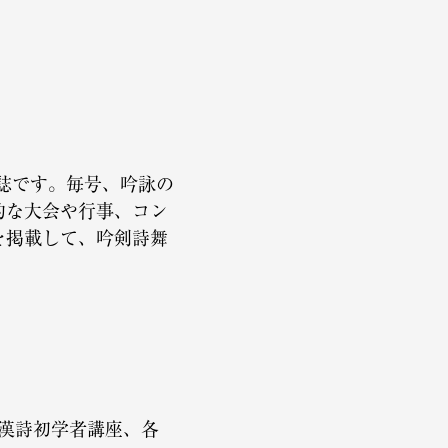
誌です。毎号、吟詠の
的な大会や行事、コン
を掲載して、吟剣詩舞
、漢詩初学者講座、各