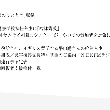
楽のひととき｣収録
警察学校初任科生に｢吟詠講義｣
｢サムライ剣舞®️シアター｣が、かつての参加者を対象
を復活させ、イギリス留学する平山励さんの吟詠人生
組表／災害復興支援特別基金のご案内／ＮＨＫFMラジ
関連行事予定表
病回復者支援寄付一覧