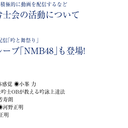
で積極的に動画を配信するなど
吟士会の活動について
信｢吟と舞祭り｣
ープ｢NMB48｣も登場!
感覚 ◉小峯 力
吟士OBが教える吟詠上達法
芳寿朗
◉河野正明
正明