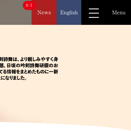
8/3
News
English
Menu