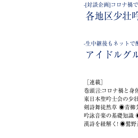
-
[対談企画]コロナ禍
各地区少壮
-
生中継後もネットで配
アイドルグル
［連載］
巻頭言:コロナ禍と身体
東日本聖吟士会の少壮
剣詩舞徒然草 ◉青柳
吟詠音楽の基礎知識 
漢詩を紐解く! ◉鷲野