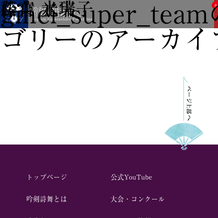
ginei_super_te
松葉 水実
藤吉 光瑞子
8
公益財団法人
日本吟剣詩舞振興会
Nippon Ginkenshibu Foundation
ゴリーのアーカイブ
トップページ
公式YouTube
吟剣詩舞とは
⼤会・コンクール