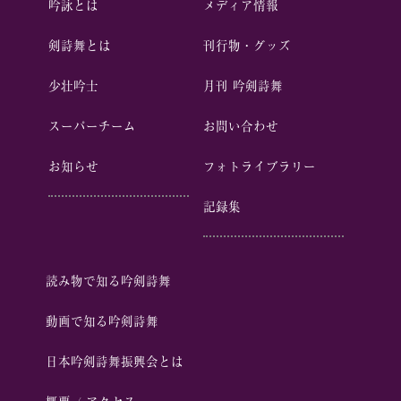
吟詠とは
メディア情報
剣詩舞とは
刊行物・グッズ
少壮吟⼠
⽉刊 吟剣詩舞
スーパーチーム
お問い合わせ
お知らせ
フォトライブラリー
記録集
読み物で知る吟剣詩舞
動画で知る吟剣詩舞
⽇本吟剣詩舞振興会とは